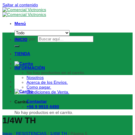
Saltar al contenido
Menú
Buscar por:
INICIO
TIENDA
INFORMACIÓN
No hay productos en el carrito.
Nosotros
Acerca de los Envíos.
Como pagar.
Condiciones de Venta.
Contactar
Carrito
+56 9 9910 4490
No hay productos en el carrito.
1/4W TH
Inicio
/
RESISTENCIAS
/
1/4W TH
/
Página 5