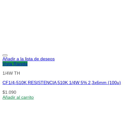
Añadir a la lista de deseos
Vista Rápida
1/4W TH
CF1/4-510K RESISTENCIA 510K 1/4W 5% 2,3x6mm (100u)
$
1.090
Añadir al carrito