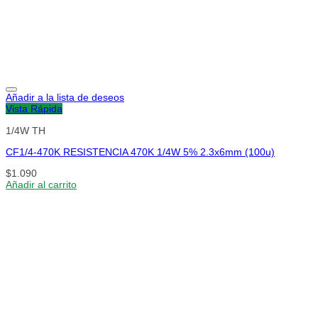
Añadir a la lista de deseos
Vista Rápida
1/4W TH
CF1/4-470K RESISTENCIA 470K 1/4W 5% 2.3x6mm (100u)
$
1.090
Añadir al carrito