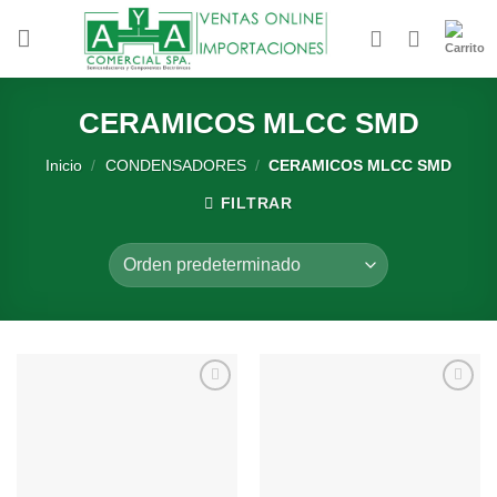
Saltar
al
contenido
CERAMICOS MLCC SMD
Inicio
/
CONDENSADORES
/
CERAMICOS MLCC SMD
FILTRAR
Añadir
Añadir
a la
a la
lista de
lista de
deseos
deseos