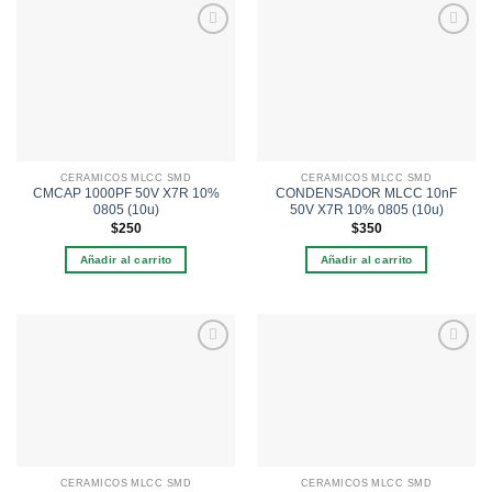
Añadir
Añadir
a la
a la
lista de
lista de
deseos
deseos
CERAMICOS MLCC SMD
CERAMICOS MLCC SMD
CMCAP 1000PF 50V X7R 10%
CONDENSADOR MLCC 10nF
0805 (10u)
50V X7R 10% 0805 (10u)
$
250
$
350
Añadir al carrito
Añadir al carrito
Añadir
Añadir
a la
a la
lista de
lista de
deseos
deseos
CERAMICOS MLCC SMD
CERAMICOS MLCC SMD