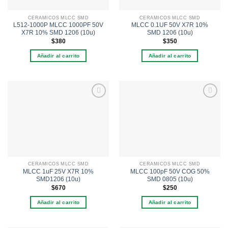
CERAMICOS MLCC SMD
CERAMICOS MLCC SMD
L512-1000P MLCC 1000PF 50V
MLCC 0.1UF 50V X7R 10%
X7R 10% SMD 1206 (10u)
SMD 1206 (10u)
$
380
$
350
Añadir al carrito
Añadir al carrito
Añadir
Añadir
a la
a la
lista de
lista de
deseos
deseos
CERAMICOS MLCC SMD
CERAMICOS MLCC SMD
MLCC 1uF 25V X7R 10%
MLCC 100pF 50V COG 50%
SMD1206 (10u)
SMD 0805 (10u)
$
670
$
250
Añadir al carrito
Añadir al carrito