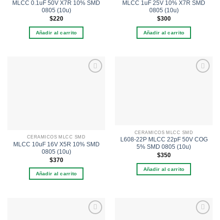
MLCC 0.1uF 50V X7R 10% SMD
MLCC 1uF 25V 10% X7R SMD
0805 (10u)
0805 (10u)
$
220
$
300
Añadir al carrito
Añadir al carrito
Añadir
Añadir
a la
a la
lista de
lista de
deseos
deseos
CERAMICOS MLCC SMD
CERAMICOS MLCC SMD
L608-22P MLCC 22pF 50V COG
MLCC 10uF 16V X5R 10% SMD
5% SMD 0805 (10u)
0805 (10u)
$
350
$
370
Añadir al carrito
Añadir al carrito