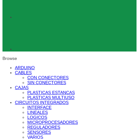
Browse
ARDUINO
CABLES
CON CONECTORES
SIN CONECTORES
CAJAS
PLASTICAS ESTANCAS
PLASTICAS MULTIUSO
CIRCUITOS INTEGRADOS
INTERFACE
LINEALES
LOGICOS
MICROPROCESADORES
REGULADORES
SENSORES
VARIOS