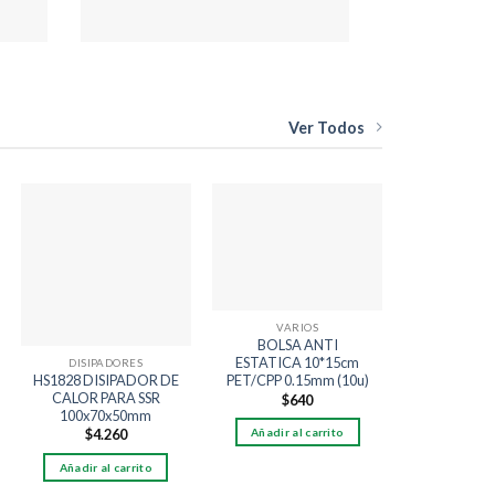
Ver Todos
Añadir
Añadir
a la
a la
lista
lista
de
de
deseos
deseos
VARIOS
BOLSA ANTI
ESTATICA 10*15cm
DISIPADORES
HS1828 DISIPADOR DE
PET/CPP 0.15mm (10u)
CALOR PARA SSR
$
640
100x70x50mm
Añadir al carrito
$
4.260
Añadir al carrito