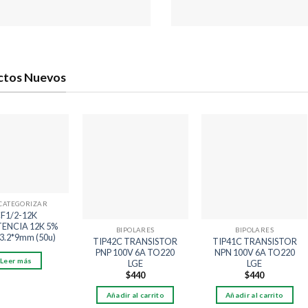
ctos Nuevos
Añadir
Añadir
Añadir
a la
a la
a la
lista
lista
lista
de
de
de
deseos
deseos
deseos
 CATEGORIZAR
F1/2-12K
TENCIA 12K 5%
BIPOLARES
BIPOLARES
3.2*9mm (50u)
TIP42C TRANSISTOR
TIP41C TRANSISTOR
PNP 100V 6A TO220
NPN 100V 6A TO220
Leer más
LGE
LGE
$
440
$
440
Añadir al carrito
Añadir al carrito