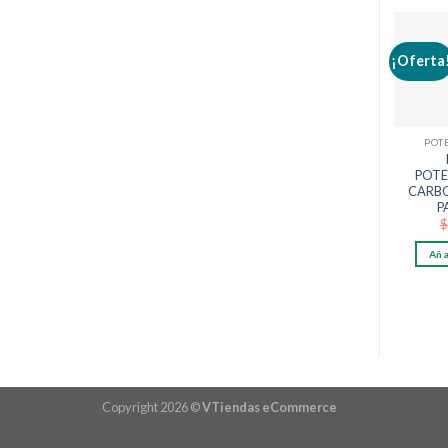
¡Oferta
POT
POT
CARBO
P
$
Aña
Copyright 2026 ©
VTiendas eCommerce