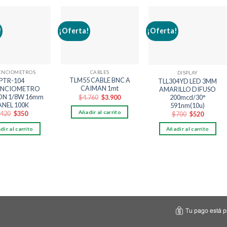
!
¡Oferta!
¡Oferta!
Añadir
Añadir
Añadir
a la
a la
a la
lista
lista
lista
de
de
de
deseos
deseos
deseos
CABLES
ENCIOMETROS
DISPLAY
TLM55 CABLE BNC A
PTR-104
TLL304YD LED 3MM
CAIMAN 1mt
ENCIOMETRO
AMARILLO DIFUSO
El
El
N 1/8W 16mm
200mcd/30°
$
4.760
$
3.900
precio
precio
ANEL 100K
591nm(10u)
original
actual
Añadir al carrito
El
El
El
El
420
$
350
$
700
$
520
era:
es:
precio
precio
precio
precio
$4.760.
$3.900.
original
actual
original
actual
dir al carrito
Añadir al carrito
era:
es:
era:
es:
$420.
$350.
$700.
$520.