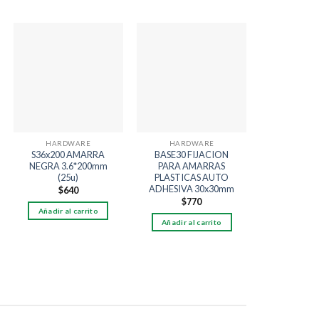
Añadir
Añadir
a la
a la
lista
lista
de
de
deseos
deseos
HARDWARE
HARDWARE
S36x200 AMARRA
BASE30 FIJACION
NEGRA 3.6*200mm
PARA AMARRAS
(25u)
PLASTICAS AUTO
ADHESIVA 30x30mm
$
640
$
770
Añadir al carrito
Añadir al carrito