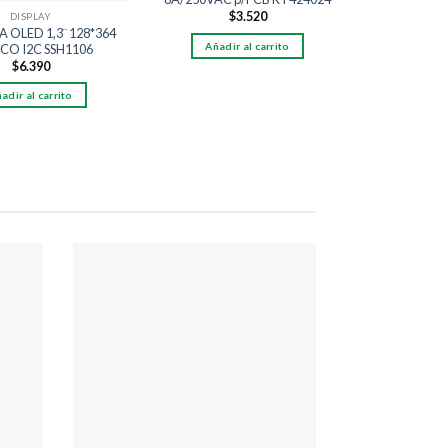
$
3.520
DISPLAY
 OLED 1,3¨ 128*364
Añadir al carrito
Añadi
CO I2C SSH1106
$
6.390
adir al carrito