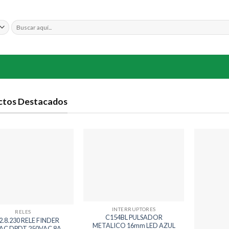
Buscar
por:
ctos Destacados
Añadir
Añadir
a la
a la
lista
lista
de
de
deseos
deseos
INTERRUPTORES
RELES
C154BL PULSADOR
2.8.230 RELE FINDER
METALICO 16mm LED AZUL
AC DPDT 250VAC 8A