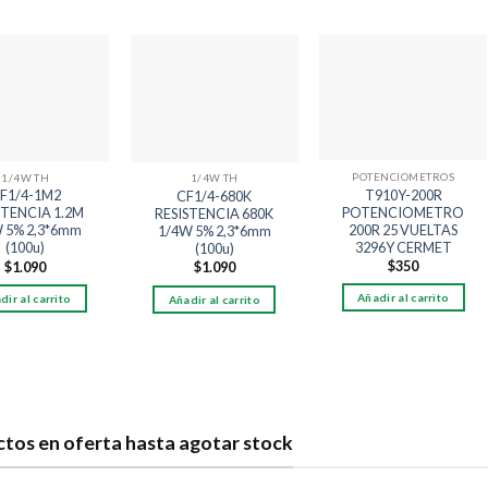
Añadir
Añadir
Añadir
a la
a la
a la
lista
lista
lista
de
de
de
deseos
deseos
deseos
POTENCIOMETROS
1/4W TH
1/4W TH
T910Y-200R
F1/4-1M2
CF1/4-680K
POTENCIOMETRO
STENCIA 1.2M
RESISTENCIA 680K
200R 25 VUELTAS
 5% 2,3*6mm
1/4W 5% 2,3*6mm
3296Y CERMET
(100u)
(100u)
$
350
$
1.090
$
1.090
Añadir al carrito
dir al carrito
Añadir al carrito
tos en oferta hasta agotar stock