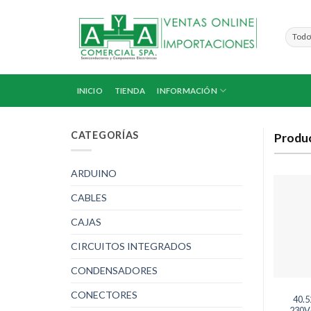
Saltar
al
contenido
INICIO
TIENDA
INFORMACIÓN
CATEGORÍAS
Produ
ARDUINO
CABLES
CAJAS
CIRCUITOS INTEGRADOS
CONDENSADORES
CONECTORES
40.5
230V