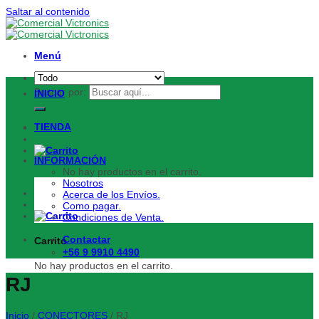
Saltar al contenido
Menú
Buscar por:
INICIO
TIENDA
INFORMACIÓN
No hay productos en el carrito.
Nosotros
Acerca de los Envíos.
Como pagar.
Condiciones de Venta.
Contactar
Carrito
+56 9 9910 4490
No hay productos en el carrito.
RJ
Inicio
/
CONECTORES
/
RJ