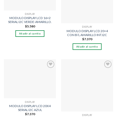
DISPLAY
MODULO DISPLAY LCD 16×2
SERIAL I2C VERDE-AMARILLO.
$
5.580
DISPLAY
MODULO DISPLAY LCD 20×4
Añadir al carrito
CON B/L AMARILLO INT.I2C
$
7.370
Añadir al carrito
Añadir
Añadir
a la
a la
lista
lista
de
de
deseos
deseos
DISPLAY
MODULO DISPLAY LCD 20X4
SERIAL I2C AZUL
$
7.370
DISPLAY