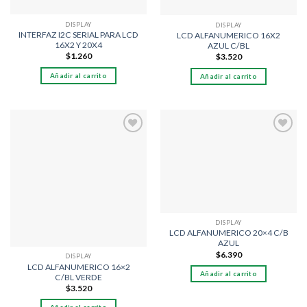
DISPLAY
DISPLAY
INTERFAZ I2C SERIAL PARA LCD
LCD ALFANUMERICO 16X2
16X2 Y 20X4
AZUL C/BL
$
1.260
$
3.520
Añadir al carrito
Añadir al carrito
Añadir
Añadir
a la
a la
lista
lista
de
de
deseos
deseos
DISPLAY
LCD ALFANUMERICO 20×4 C/B
AZUL
$
6.390
DISPLAY
LCD ALFANUMERICO 16×2
Añadir al carrito
C/BL VERDE
$
3.520