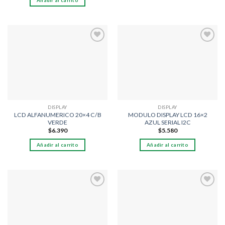
Añadir al carrito
Añadir
Añadir
a la
a la
lista
lista
de
de
deseos
deseos
DISPLAY
DISPLAY
LCD ALFANUMERICO 20×4 C/B
MODULO DISPLAY LCD 16×2
VERDE
AZUL SERIAL I2C
$
6.390
$
5.580
Añadir al carrito
Añadir al carrito
Añadir
Añadir
a la
a la
lista
lista
de
de
deseos
deseos