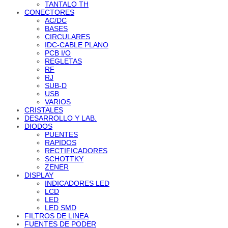
TANTALO TH
CONECTORES
AC/DC
BASES
CIRCULARES
IDC-CABLE PLANO
PCB I/O
REGLETAS
RF
RJ
SUB-D
USB
VARIOS
CRISTALES
DESARROLLO Y LAB.
DIODOS
PUENTES
RAPIDOS
RECTIFICADORES
SCHOTTKY
ZENER
DISPLAY
INDICADORES LED
LCD
LED
LED SMD
FILTROS DE LINEA
FUENTES DE PODER