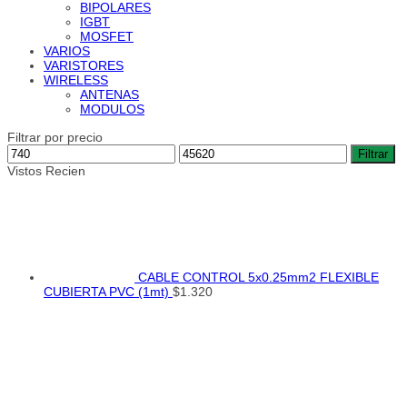
BIPOLARES
IGBT
MOSFET
VARIOS
VARISTORES
WIRELESS
ANTENAS
MODULOS
Filtrar por precio
Precio
Precio
Filtrar
mínimo
máximo
Vistos Recien
CABLE CONTROL 5x0.25mm2 FLEXIBLE
CUBIERTA PVC (1mt)
$
1.320