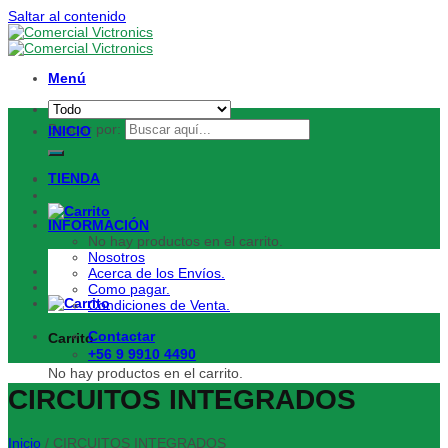
Saltar al contenido
Menú
Buscar por:
INICIO
TIENDA
INFORMACIÓN
No hay productos en el carrito.
Nosotros
Acerca de los Envíos.
Como pagar.
Condiciones de Venta.
Contactar
Carrito
+56 9 9910 4490
No hay productos en el carrito.
CIRCUITOS INTEGRADOS
Inicio
/
CIRCUITOS INTEGRADOS