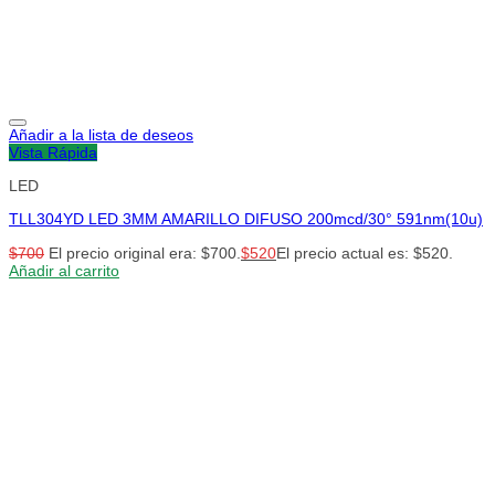
Añadir a la lista de deseos
Vista Rápida
LED
TLL304YD LED 3MM AMARILLO DIFUSO 200mcd/30° 591nm(10u)
$
700
El precio original era: $700.
$
520
El precio actual es: $520.
Añadir al carrito