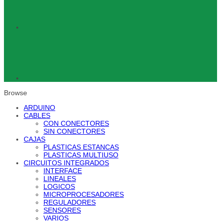
Browse
ARDUINO
CABLES
CON CONECTORES
SIN CONECTORES
CAJAS
PLASTICAS ESTANCAS
PLASTICAS MULTIUSO
CIRCUITOS INTEGRADOS
INTERFACE
LINEALES
LOGICOS
MICROPROCESADORES
REGULADORES
SENSORES
VARIOS