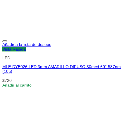
Añadir a la lista de deseos
Vista Rápida
LED
MLE-DYE026 LED 3mm AMARILLO DIFUSO 30mcd 60° 587nm
(10u)
$
720
Añadir al carrito