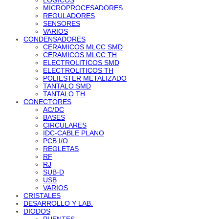
MICROPROCESADORES
REGULADORES
SENSORES
VARIOS
CONDENSADORES
CERAMICOS MLCC SMD
CERAMICOS MLCC TH
ELECTROLITICOS SMD
ELECTROLITICOS TH
POLIESTER METALIZADO
TANTALO SMD
TANTALO TH
CONECTORES
AC/DC
BASES
CIRCULARES
IDC-CABLE PLANO
PCB I/O
REGLETAS
RF
RJ
SUB-D
USB
VARIOS
CRISTALES
DESARROLLO Y LAB.
DIODOS
PUENTES