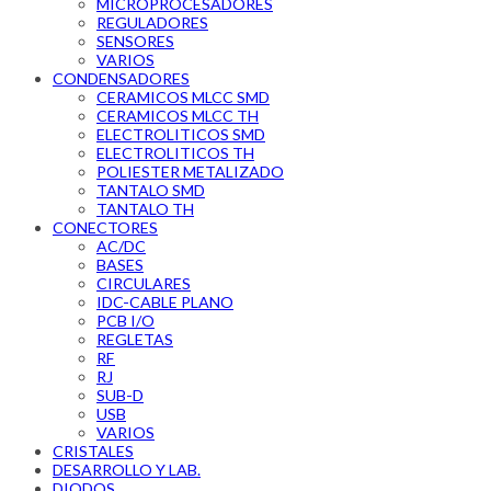
MICROPROCESADORES
REGULADORES
SENSORES
VARIOS
CONDENSADORES
CERAMICOS MLCC SMD
CERAMICOS MLCC TH
ELECTROLITICOS SMD
ELECTROLITICOS TH
POLIESTER METALIZADO
TANTALO SMD
TANTALO TH
CONECTORES
AC/DC
BASES
CIRCULARES
IDC-CABLE PLANO
PCB I/O
REGLETAS
RF
RJ
SUB-D
USB
VARIOS
CRISTALES
DESARROLLO Y LAB.
DIODOS