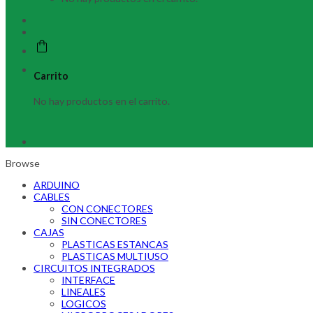
Carrito
No hay productos en el carrito.
Browse
ARDUINO
CABLES
CON CONECTORES
SIN CONECTORES
CAJAS
PLASTICAS ESTANCAS
PLASTICAS MULTIUSO
CIRCUITOS INTEGRADOS
INTERFACE
LINEALES
LOGICOS