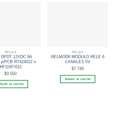
ñadir a la lista de deseos
¡El producto ya está en tu lista de
Añadi
deseos!
Echar un vistazo a la lista de deseos
RELES
RELES
 DPDT 12VDC 8A
RELMOD8 MODULO RELE 8
RELMOD4 
 p/PCB RT424012 o
CANALES 5V
CAN
HF115F/012
$
7.740
$
3.550
Añadir al carrito
Añadi
ñadir al carrito