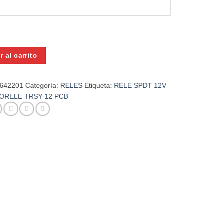
ELE
r al carrito
-642201
Categoría:
RELES
Etiqueta:
RELE SPDT 12V
ORELE TRSY-12 PCB