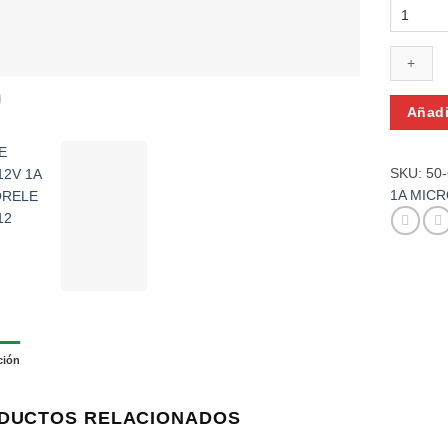
RELE
SPDT
12V
1A
MICROR
TRSY-
Añadi
12
PCB
cantidad
SKU:
50
1A MICR
ción
DUCTOS RELACIONADOS