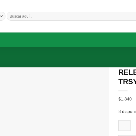
Buscar
por:
RELE
TRSY
Añadir a la lista de deseos
$
1.840
8 disponi