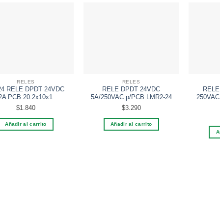
Añadir a la lista de deseos
Añadir a la lista de deseos
A
RELES
RELES
24 RELE DPDT 24VDC
RELE DPDT 24VDC
RELE
2A PCB 20.2x10x1
5A/250VAC p/PCB LMR2-24
250VAC
$
1.840
$
3.290
Añadir al carrito
Añadir al carrito
A