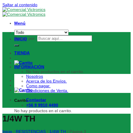
Saltar al contenido
Menú
Buscar por:
INICIO
TIENDA
INFORMACIÓN
No hay productos en el carrito.
Nosotros
Acerca de los Envíos.
Como pagar.
Condiciones de Venta.
Contactar
Carrito
+56 9 9910 4490
No hay productos en el carrito.
1/4W TH
Inicio
/
RESISTENCIAS
/
1/4W TH
/
Página 3