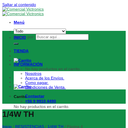
Saltar al contenido
Menú
Buscar por:
INICIO
TIENDA
INFORMACIÓN
No hay productos en el carrito.
Nosotros
Acerca de los Envíos.
Como pagar.
Condiciones de Venta.
Contactar
Carrito
+56 9 9910 4490
No hay productos en el carrito.
1/4W TH
Inicio
/
RESISTENCIAS
/
1/4W TH
/
Página 4