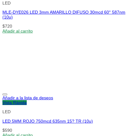
LED
MLE-DYE026 LED 3mm AMARILLO DIFUSO 30mcd 60° 587nm
(10u)
$
720
Añadir al carrito
Añadir a la lista de deseos
Vista Rápida
LED
LED 5MM ROJO 750mcd 635nm 15? TR (10u)
$
590
Añadir al carrito