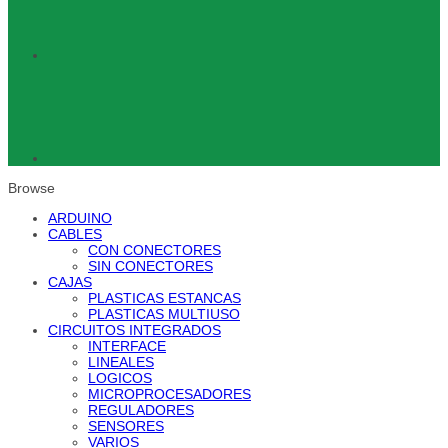
Browse
ARDUINO
CABLES
CON CONECTORES
SIN CONECTORES
CAJAS
PLASTICAS ESTANCAS
PLASTICAS MULTIUSO
CIRCUITOS INTEGRADOS
INTERFACE
LINEALES
LOGICOS
MICROPROCESADORES
REGULADORES
SENSORES
VARIOS