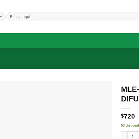
Buscar
por:
MLE
DIFU
Añadir
a la
lista de
deseos
720
$
53 disponi
MLE-DYE0