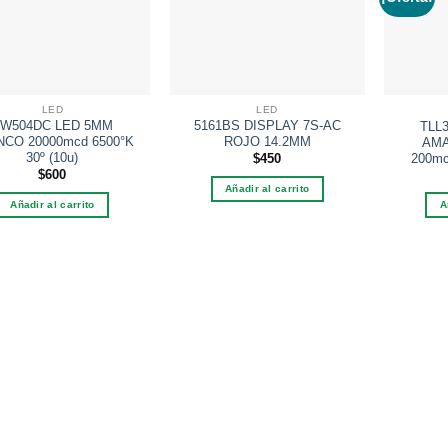
a la
a la
lista de
lista de
deseos
deseos
LED
LED
W504DC LED 5MM
5161BS DISPLAY 7S-AC
TLL
NCO 20000mcd 6500°K
ROJO 14.2MM
AMA
30º (10u)
200mc
$
450
$
600
Añadir al carrito
Añadir al carrito
A