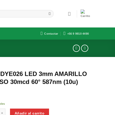
Contactar
+56 9 9910 4490
-DYE026 LED 3mm AMARILLO
SO 30mcd 60° 587nm (10u)
bles
26 LED 3mm AMARILLO DIFUSO 30mcd 60° 587nm (10u) cantidad
Añadir al carrito