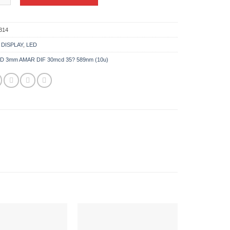
314
:
DISPLAY
,
LED
D 3mm AMAR DIF 30mcd 35? 589nm (10u)
Añadir
Añadir