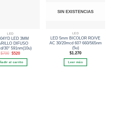
a la
a la
lista de
lista de
SIN EXISTENCIAS
deseos
deseos
LED
LED
LED 5mm BICOLOR RO/VE
LED 5MM 
304YD LED 3MM
AC 30/20mcd 60? 660/565nm
620nm 2
RILLO DIFUSO
(5u)
d/30° 591nm(10u)
El
El
$
1.270
$
700
$
520
precio
precio
Añadi
original
actual
Leer más
ñadir al carrito
era:
es:
$700.
$520.