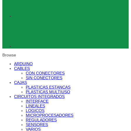
Browse
ARDUINO
CABLES
CON CONECTORES
SIN CONECTORES
CAJAS
PLASTICAS ESTANCAS
PLASTICAS MULTIUSO
CIRCUITOS INTEGRADOS
INTERFACE
LINEALES
LOGICOS
MICROPROCESADORES
REGULADORES
SENSORES
VARIOS