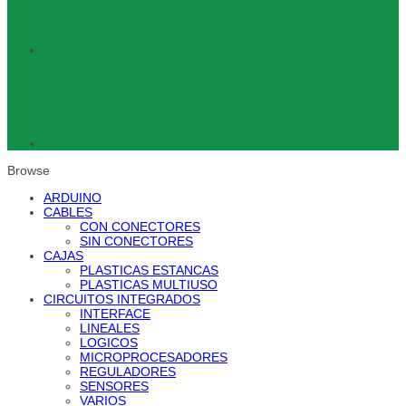
Browse
ARDUINO
CABLES
CON CONECTORES
SIN CONECTORES
CAJAS
PLASTICAS ESTANCAS
PLASTICAS MULTIUSO
CIRCUITOS INTEGRADOS
INTERFACE
LINEALES
LOGICOS
MICROPROCESADORES
REGULADORES
SENSORES
VARIOS