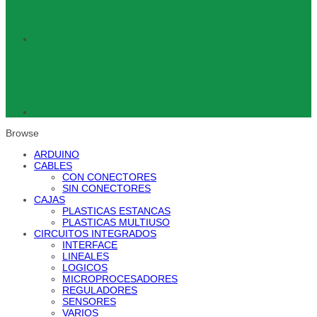
Browse
ARDUINO
CABLES
CON CONECTORES
SIN CONECTORES
CAJAS
PLASTICAS ESTANCAS
PLASTICAS MULTIUSO
CIRCUITOS INTEGRADOS
INTERFACE
LINEALES
LOGICOS
MICROPROCESADORES
REGULADORES
SENSORES
VARIOS