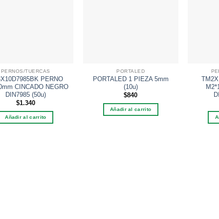
Añadir
Añadir
a la
a la
lista de
lista de
deseos
deseos
PERNOS/TUERCAS
PORTALED
PE
X10D7985BK PERNO
PORTALED 1 PIEZA 5mm
TM2X
0mm CINCADO NEGRO
(10u)
M2*
DIN7985 (50u)
D
$
840
$
1.340
Añadir al carrito
Añadir al carrito
A