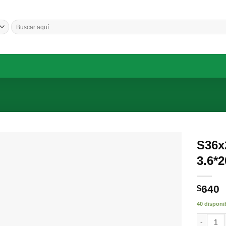
Buscar
por:
S36
3.6*
Añadir
a la
lista de
deseos
640
$
40 disponi
S36x200 