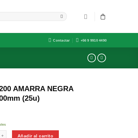
Contactar
+56 9 9910 4490
x200 AMARRA NEGRA
200mm (25u)
bles
AMARRA NEGRA 3.6*200mm (25u) cantidad
Añadir al carrito