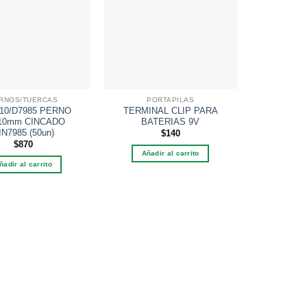
Añadir
Añadir
a la
a la
lista de
lista de
deseos
deseos
RNOS/TUERCAS
PORTAPILAS
10/D7985 PERNO
TERMINAL CLIP PARA
10mm CINCADO
BATERIAS 9V
IN7985 (50un)
$
140
PERN
TM2x10/D
$
870
Añadir al carrito
M2*10
ñadir al carrito
DIN7985
Añadi