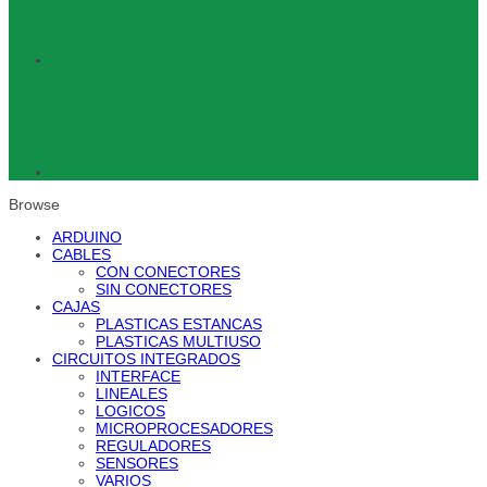
Browse
ARDUINO
CABLES
CON CONECTORES
SIN CONECTORES
CAJAS
PLASTICAS ESTANCAS
PLASTICAS MULTIUSO
CIRCUITOS INTEGRADOS
INTERFACE
LINEALES
LOGICOS
MICROPROCESADORES
REGULADORES
SENSORES
VARIOS