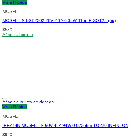
Vista Rápida
MOSFET
MOSFET-N LGE2302 20V 2.1A 0.35W 115mR SOT23 (5u)
$
580
Añadir al carrito
Añadir a la lista de deseos
Vista Rápida
MOSFET
IRFZ44N MOSFET-N 60V 48A 94W 0.023ohm TO220 INFINEON
$
990