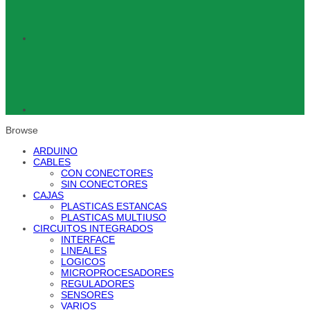
Browse
ARDUINO
CABLES
CON CONECTORES
SIN CONECTORES
CAJAS
PLASTICAS ESTANCAS
PLASTICAS MULTIUSO
CIRCUITOS INTEGRADOS
INTERFACE
LINEALES
LOGICOS
MICROPROCESADORES
REGULADORES
SENSORES
VARIOS