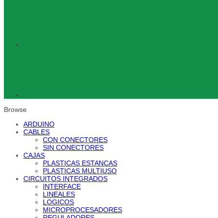
Browse
ARDUINO
CABLES
CON CONECTORES
SIN CONECTORES
CAJAS
PLASTICAS ESTANCAS
PLASTICAS MULTIUSO
CIRCUITOS INTEGRADOS
INTERFACE
LINEALES
LOGICOS
MICROPROCESADORES
REGULADORES