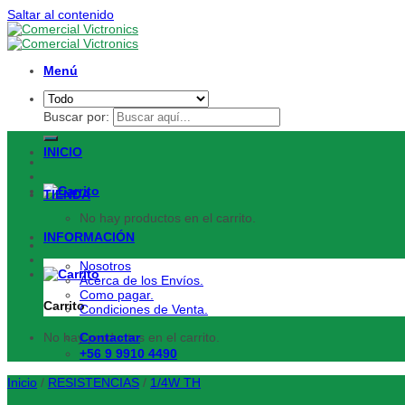
Saltar al contenido
Menú
Buscar por:
INICIO
TIENDA
No hay productos en el carrito.
INFORMACIÓN
Nosotros
Acerca de los Envíos.
Como pagar.
Carrito
Condiciones de Venta.
No hay productos en el carrito.
Contactar
+56 9 9910 4490
Inicio
/
RESISTENCIAS
/
1/4W TH