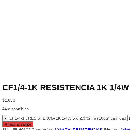
CF1/4-1K RESISTENCIA 1K 1/4W
$
1.090
44 disponibles
CF1/4-1K RESISTENCIA 1K 1/4W 5% 2.3*6mm (100u) cantidad
Añadir al carrito
SKU:
55-40102
Categorías:
1/4W TH
,
RESISTENCIAS
Etiqueta:
3*6m