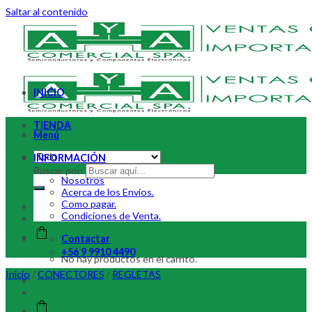
Saltar al contenido
INICIO
TIENDA
Menú
INFORMACIÓN
Buscar por:
Nosotros
Acerca de los Envíos.
Como pagar.
Condiciones de Venta.
Contactar
+56 9 9910 4490
No hay productos en el carrito.
Inicio
/
CONECTORES
/
REGLETAS