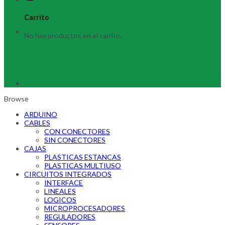
Carrito
No hay productos en el carrito.
Browse
ARDUINO
CABLES
CON CONECTORES
SIN CONECTORES
CAJAS
PLASTICAS ESTANCAS
PLASTICAS MULTIUSO
CIRCUITOS INTEGRADOS
INTERFACE
LINEALES
LOGICOS
MICROPROCESADORES
REGULADORES