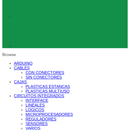
Browse
ARDUINO
CABLES
CON CONECTORES
SIN CONECTORES
CAJAS
PLASTICAS ESTANCAS
PLASTICAS MULTIUSO
CIRCUITOS INTEGRADOS
INTERFACE
LINEALES
LOGICOS
MICROPROCESADORES
REGULADORES
SENSORES
VARIOS