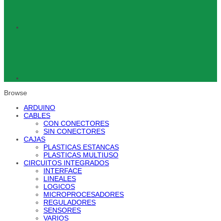
Browse
ARDUINO
CABLES
CON CONECTORES
SIN CONECTORES
CAJAS
PLASTICAS ESTANCAS
PLASTICAS MULTIUSO
CIRCUITOS INTEGRADOS
INTERFACE
LINEALES
LOGICOS
MICROPROCESADORES
REGULADORES
SENSORES
VARIOS