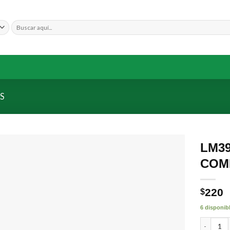
Buscar
por:
S
LM39
COM
Añadir
a la
lista de
deseos
220
$
6 disponib
LM393D 