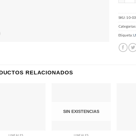
SKU:
10-0
Categorías
Etiqueta:
L
DUCTOS RELACIONADOS
Añadir
Añadir
a la
a la
lista
lista
de
de
SIN EXISTENCIAS
deseos
deseos
LINEALES
LINEALES