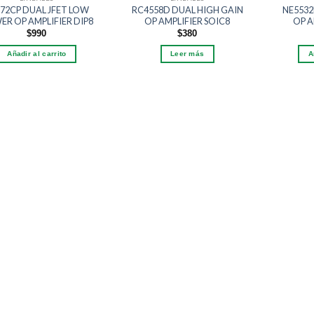
72CP DUAL JFET LOW
RC4558D DUAL HIGH GAIN
NE5532
R OP AMPLIFIER DIP8
OP AMPLIFIER SOIC8
OP A
$
990
$
380
Añadir al carrito
Leer más
A