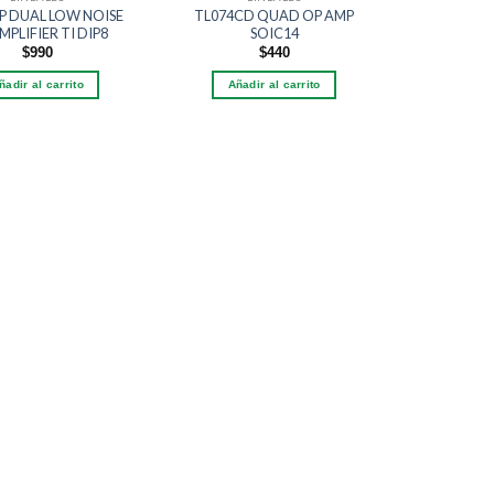
P DUAL LOW NOISE
TL074CD QUAD OP AMP
LM339D
MPLIFIER TI DIP8
SOIC14
QUAD 
$
990
$
440
ñadir al carrito
Añadir al carrito
Añadi