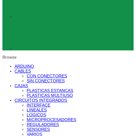
Browse
ARDUINO
CABLES
CON CONECTORES
SIN CONECTORES
CAJAS
PLASTICAS ESTANCAS
PLASTICAS MULTIUSO
CIRCUITOS INTEGRADOS
INTERFACE
LINEALES
LOGICOS
MICROPROCESADORES
REGULADORES
SENSORES
VARIOS