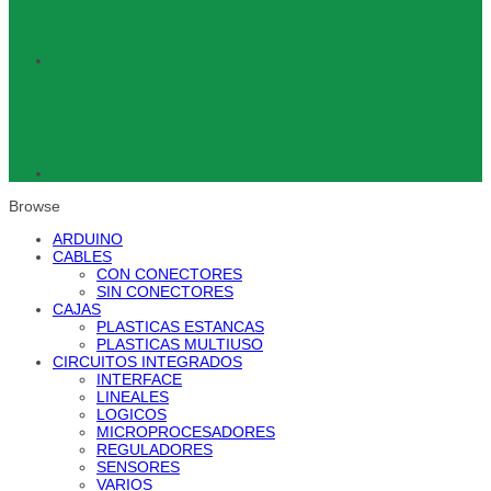
Browse
ARDUINO
CABLES
CON CONECTORES
SIN CONECTORES
CAJAS
PLASTICAS ESTANCAS
PLASTICAS MULTIUSO
CIRCUITOS INTEGRADOS
INTERFACE
LINEALES
LOGICOS
MICROPROCESADORES
REGULADORES
SENSORES
VARIOS